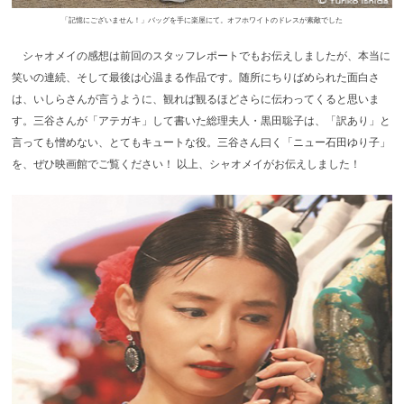
「記憶にございません！」バッグを手に楽屋にて。オフホワイトのドレスが素敵でした
シャオメイの感想は前回のスタッフレポートでもお伝えしましたが、本当に
笑いの連続、そして最後は心温まる作品です。随所にちりばめられた面白さ
は、いしらさんが言うように、観れば観るほどさらに伝わってくると思いま
す。三谷さんが「アテガキ」して書いた総理夫人・黒田聡子は、「訳あり」と
言っても憎めない、とてもキュートな役。三谷さん曰く「ニュー石田ゆり子」
を、ぜひ映画館でご覧ください！ 以上、シャオメイがお伝えしました！