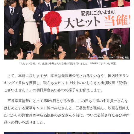
「大ヒット当確」で、主演の中井さんが当確の花付を行いました ©2019 フジテレビ 東宝
さて、本題に戻りますが、本日は先週末公開されるやいなや、国内映画ラン
キングで首位を獲得し、現在も大ヒット上映中のいしらさん出演映画『記憶に
ございません！』の初日舞台あいさつの様子をお伝えします。
三谷幸喜監督にとって第8作目となる今作。この日も主演の中井貴一さんを
はじめとする豪華キャスト陣のみなさんと、三谷監督が集結し、映画を観終え
たばかりの興奮冷めやらぬ観客のみなさんを前に、ついに公開された喜びや作
品への思いを語りました。