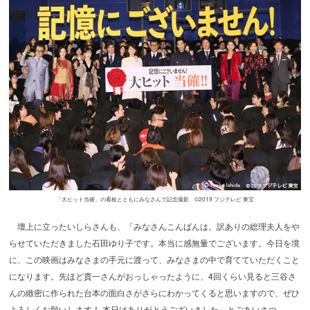
「大ヒット当確」の看板とともにみなさんで記念撮影 ©2019 フジテレビ 東宝
壇上に立ったいしらさんも、「みなさんこんばんは。訳ありの総理夫人をや
らせていただきました石田ゆり子です。本当に感無量でございます。今日を境
に、この映画はみなさまの手元に渡って、みなさまの中で育てていただくこと
になります。先ほど貴一さんがおっしゃったように、4回くらい見ると三谷さ
んの緻密に作られた台本の面白さがさらにわかってくると思いますので、ぜひ
よろしくお願いします！ 本日はありがとうございました」とごあいさつ。